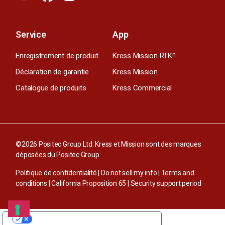
Service
App
Enregistrement de produit
Kress Mission RTK
n
Déclaration de garantie
Kress Mission
Catalogue de produits
Kress Commercial
©2026 Positec Group Ltd. Kress et Mission sont des marques
déposées du Positec Group.
Politique de confidentialité
|
Do not sell my info
|
Terms and
conditions
|
California Proposition 65
|
Security support period
VOS CHOIX EN MATIÈRE DE CONFIDENTIALITÉ