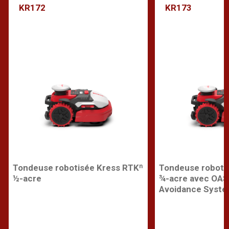
KR172
KR173
Tondeuse robotisée Kress RTKⁿ
Tondeuse roboti
½-acre
¾-acre avec OAS
Avoidance Syste