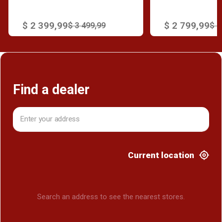
$ 2 399,99
$ 2 799,99
$ 3 499,99
$ 4
Find a dealer
Current location
Search an address to see the nearest stores.