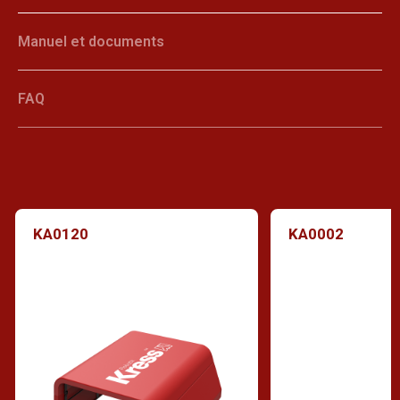
Manuel et documents
FAQ
KA0120
KA0002