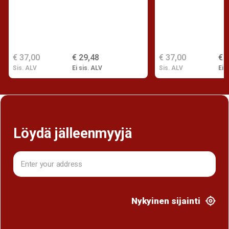
€ 37,00
€ 29,48
€ 37,00
€ 
Sis. ALV
Ei sis. ALV
Sis. ALV
Ei s
Löydä jälleenmyyjä
Nykyinen sijainti