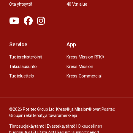
Ota yhteyttä
40 V:n alue
Service
App
Tuoterekisteröinti
Kress Mission RTK
n
Takuulausunto
Kress Mission
Tuoteluettelo
Kress Commercial
©2026 Positec Group Ltd. Kress® ja Mission® ovat Positec
Groupin rekisteröityjä tavaramerkkejä.
Tietosuojakäytäntö
|
Evästekäytäntö
|
Oikeudellinen
huomautus
|
EU Data Act
|
Security support period