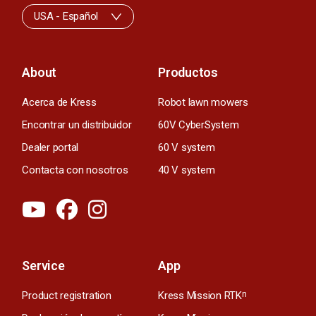
USA - Español
About
Productos
Acerca de Kress
Robot lawn mowers
Encontrar un distribuidor
60V CyberSystem
Dealer portal
60 V system
Contacta con nosotros
40 V system
Service
App
Product registration
Kress Mission RTK
n