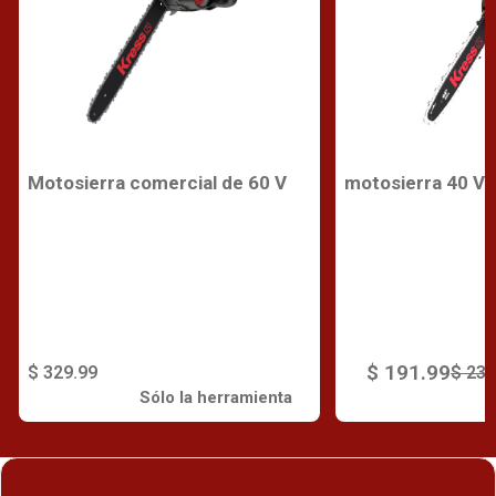
Motosierra comercial de 60 V
motosierra 40 V
$ 191.99
$ 329.99
$ 239
Sólo la herramienta