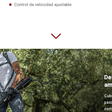
Control de velocidad ajustable
De
am
Cub
pas
cort