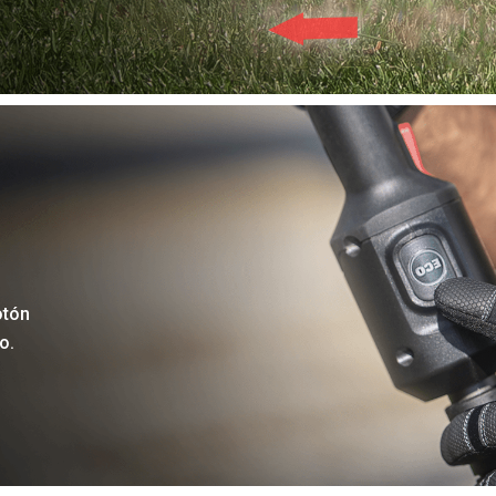
otón
o.