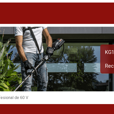
KG1
Rec
fesional de 60 V