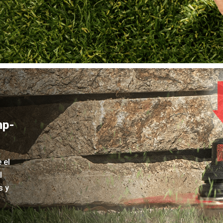
mp-
 el
l
s y