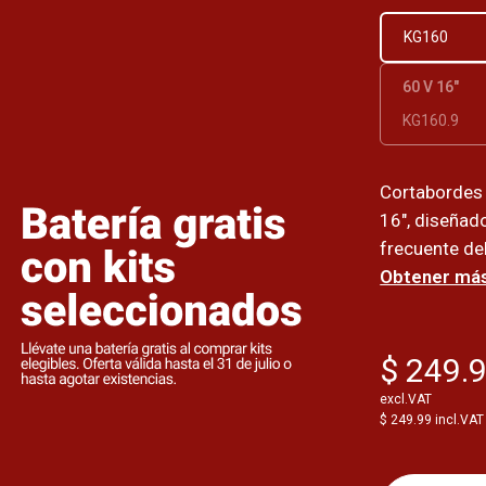
KG160
60 V 16"
KG160.9
Cortabordes 
16", diseñad
frecuente del
Obtener más
$ 249.
excl.VAT
$ 249.99 incl.VAT