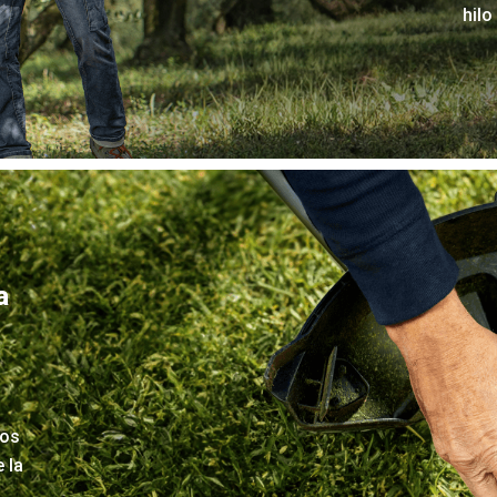
hilo
a
pos
 la