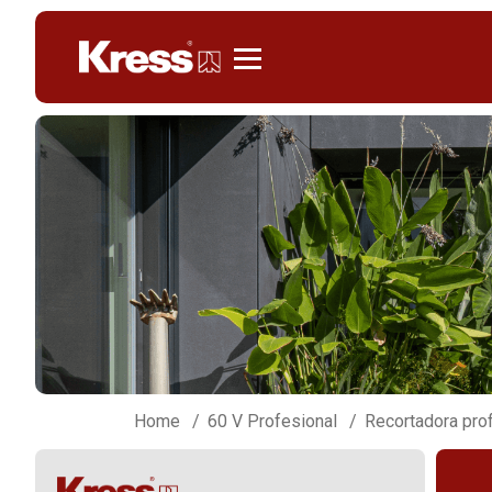
Kress
Home
60 V Profesional
Recortadora pro