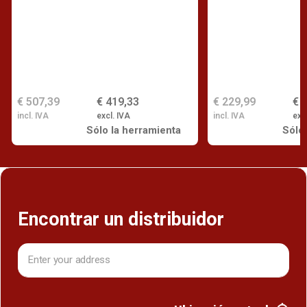
€ 507,39
€ 419,33
€ 229,99
€ 
incl. IVA
excl. IVA
incl. IVA
exc
Sólo la herramienta
Sólo
Encontrar un distribuidor