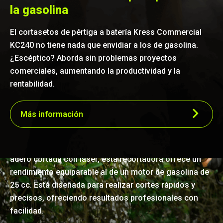
la gasolina
El cortasetos de pértiga a batería Kress Commercial
KC240 no tiene nada que envidiar a los de gasolina.
¿Escéptico? Aborda sin problemas proyectos
comerciales, aumentando la productividad y la
rentabilidad.
Precisión eficaz
Más información
Aprovechando la potencia de un motor brushless de
calidad profesional junto con una duradera cuchilla de
acero cortada con láser, esta recortadora ofrece un
rendimiento equiparable al de un motor de gasolina de
25 cc. Está diseñada para realizar cortes rápidos y
precisos, ofreciendo resultados profesionales con
facilidad.