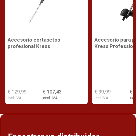
Accesorio cortasetos
Accesorio para p
profesional Kress
Kress Profession
€ 129,99
€ 107,43
€ 99,99
€ 
incl. IVA
excl. IVA
incl. IVA
exc