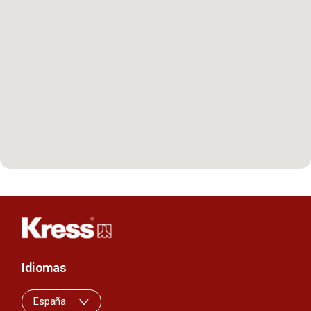
Idiomas
España