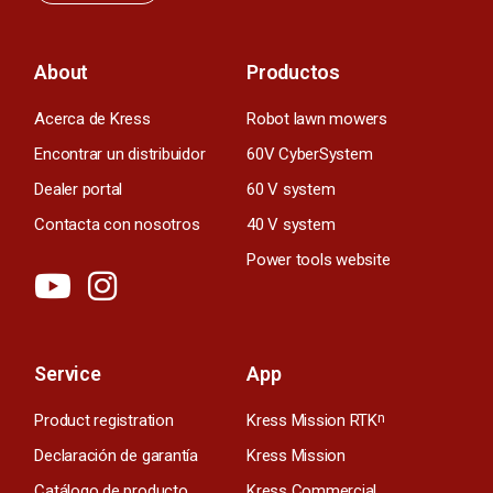
About
Productos
Acerca de Kress
Robot lawn mowers
Encontrar un distribuidor
60V CyberSystem
Dealer portal
60 V system
Contacta con nosotros
40 V system
Power tools website
Service
App
Product registration
Kress Mission RTK
n
Declaración de garantía
Kress Mission
Catálogo de producto
Kress Commercial