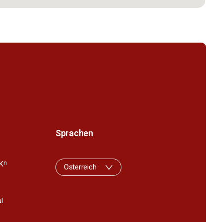
Sprachen
K
n
Osterreich
l