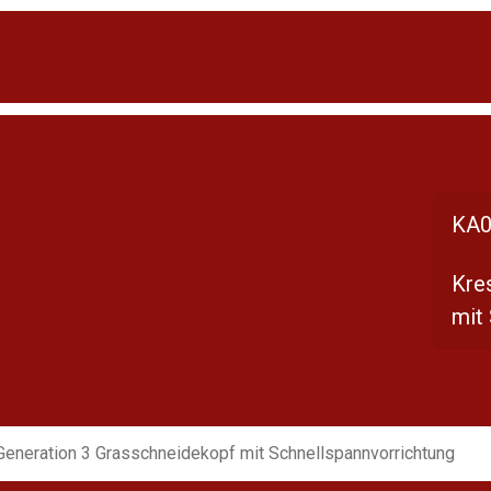
KA0
Kre
mit
Generation 3 Grasschneidekopf mit Schnellspannvorrichtung