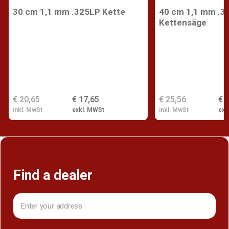
30 cm 1,1 mm .325LP Kette
40 cm 1,1 mm .32
Kettensäge
€ 20,65
€ 17,65
€ 25,56
€ 
inkl. MwSt
exkl. MWSt
inkl. MwSt
exk
Find a dealer