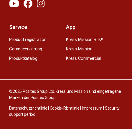
Service
App
Product registration
Kress Mission RTK
n
Garantieerklärung
Kress Mission
Produktkatalog
Kress Commercial
©2026 Positec Group Ltd. Kress und Mission sind eingetragene
Marken der Positec Group.
Datenschutzrichtlinie
|
Cookie-Richtlinie
|
Impressum
|
Security
support period