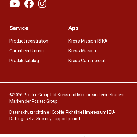
Service
App
Product registration
Kress Mission RTK
n
Garantieerklärung
Kress Mission
Produktkatalog
Kress Commercial
©2026 Positec Group Ltd. Kress und Mission sind eingetragene
Marken der Positec Group.
Datenschutzrichtlinie
|
Cookie-Richtlinie
|
Impressum
|
EU-
Datengesetz
|
Security support period