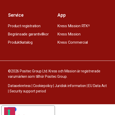
Service
App
Product registration
Kress Mission RTK
n
Begränsade garantivillkor
Kress Mission
Produktkatalog
Kress Commercial
©2026 Positec Group Ltd. Kress och Mission är registrerade
varumärken som tillhör Positec Group.
Datasekretess
|
Cookiepolicy
|
Juridisk information
|
EU Data Act
|
Security support period
YOUR PRIVACY CHOICES