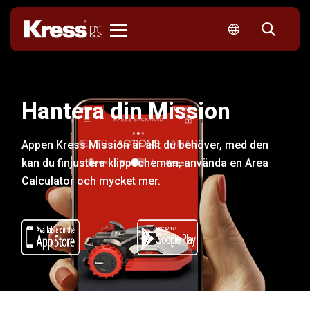
Kress
Hantera din Mission
Appen Kress Mission är allt du behöver, med den
kan du finjustera klippscheman, använda en Area
Calculator och mycket mer.