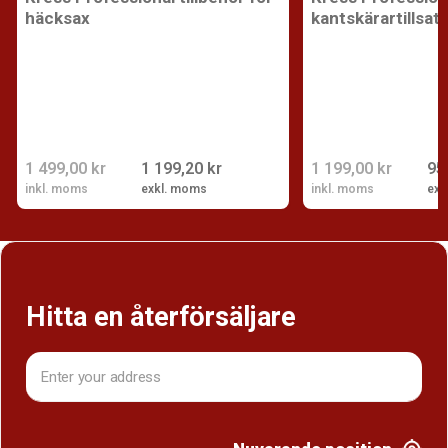
häcksax
kantskärartillsat
1 499,00 kr
1 199,20 kr
1 199,00 kr
95
inkl. moms
exkl. moms
inkl. moms
exk
Hitta en återförsäljare