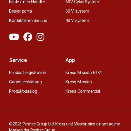
Finde einen Händler
60V CyberSystem
Dealer portal
60 V system
Kontaktieren Sie uns
40 V system
Service
App
Product registration
Kress Mission RTK
n
Garantieerklärung
Kress Mission
Produktkatalog
Kress Commercial
©2026 Positec Group Ltd. Kress und Mission sind eingetragene
Marken der Positec Group.