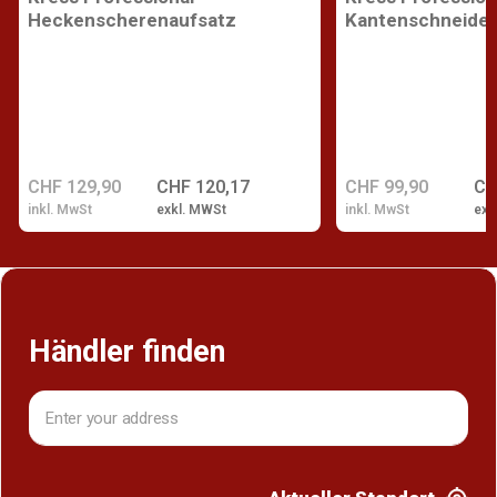
Heckenscherenaufsatz
Kantenschneider
CHF 129,90
CHF 120,17
CHF 99,90
CH
inkl. MwSt
exkl. MWSt
inkl. MwSt
exk
Händler finden