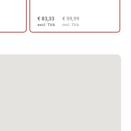
€ 83,33
€ 99,99
excl. TVA
incl. TVA