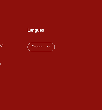
Langues
K
n
France
l