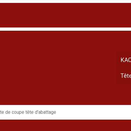
KAC
Têt
te de coupe tête d'abattage