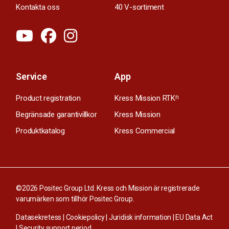
Kontakta oss
40 V-sortiment
Service
App
Product registration
Kress Mission RTK
n
Begränsade garantivillkor
Kress Mission
Produktkatalog
Kress Commercial
©2026 Positec Group Ltd. Kress och Mission är registrerade
varumärken som tillhör Positec Group.
Datasekretess
|
Cookiepolicy
|
Juridisk information
|
EU Data Act
|
Security support period