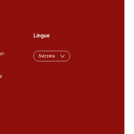
Lingue
K
n
Svizzera
l