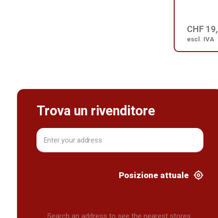
CHF 19
escl. IVA
Trova un rivenditore
Posizione attuale
Search an address to see the nearest stores.