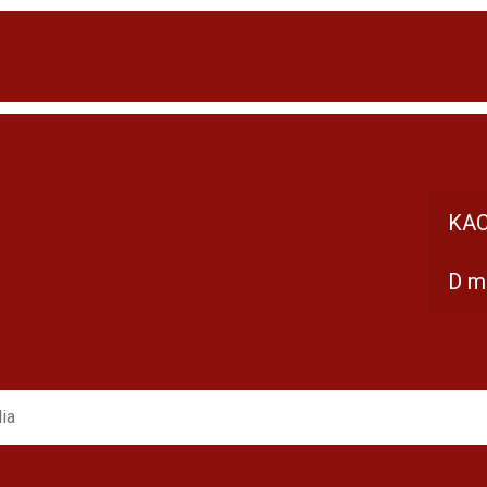
KAC
D m
ia