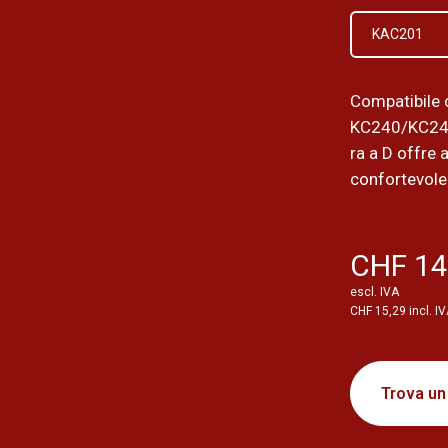
KAC201
Compatibile 
KC240/KC24
ra a D offre a
confortevole
CHF 14
escl. IVA
CHF 15,29 incl. I
Trova un