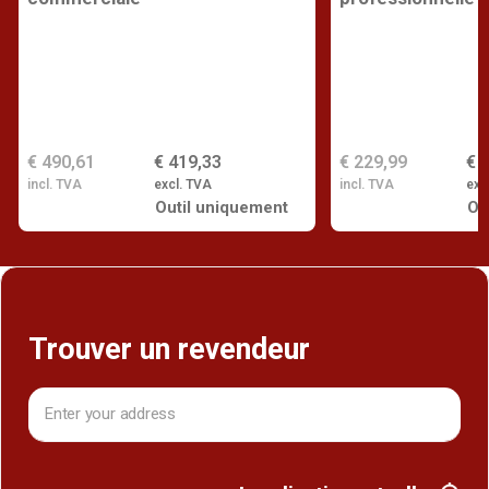
€ 490,61
€ 419,33
€ 229,99
€ 
incl. TVA
excl. TVA
incl. TVA
exc
Outil uniquement
Ou
Trouver un revendeur