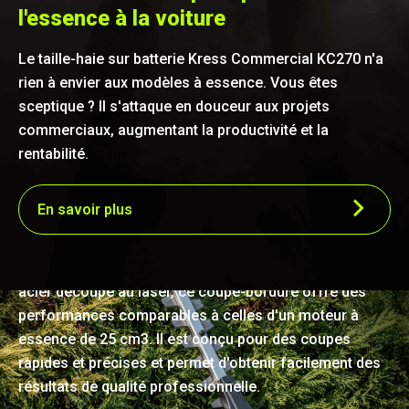
l'essence à la voiture
Le taille-haie sur batterie Kress Commercial KC270 n'a
rien à envier aux modèles à essence. Vous êtes
sceptique ? Il s'attaque en douceur aux projets
commerciaux, augmentant la productivité et la
rentabilité.
Une précision efficace
En savoir plus
Exploitant la puissance d'un moteur sans balai de
qualité commerciale associé à une lame durable en
acier découpé au laser, ce coupe-bordure offre des
performances comparables à celles d'un moteur à
essence de 25 cm3. Il est conçu pour des coupes
rapides et précises et permet d'obtenir facilement des
résultats de qualité professionnelle.