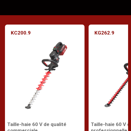
KC200.9
KG262.9
Taille-haie 60 V de qualité
Taille-haie 60 V d
commerciale
professionnelle