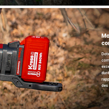
Mo
co
Doté
comm
exce
duré
rapp
des 