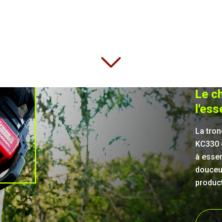
Le ch
l'ess
La tro
KC330 
à essen
douceu
producti