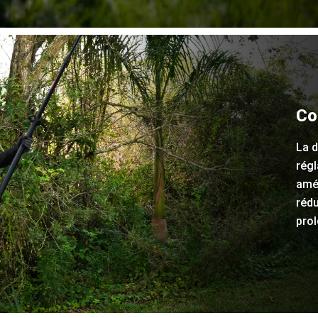
Co
La d
régl
amél
rédu
pro