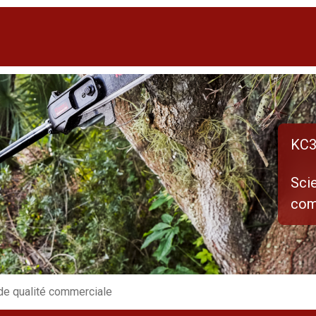
KC3
Scie
com
 de qualité commerciale