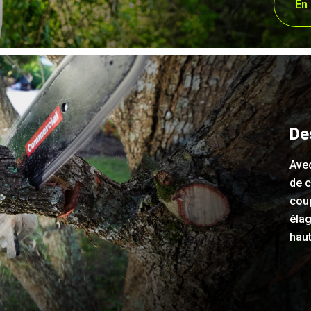
En 
De
Avec
de 
coup
élag
haut