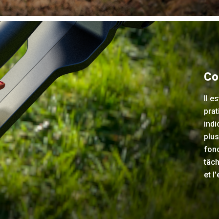
Co
Il 
prat
indi
plus
fonc
tâch
et l