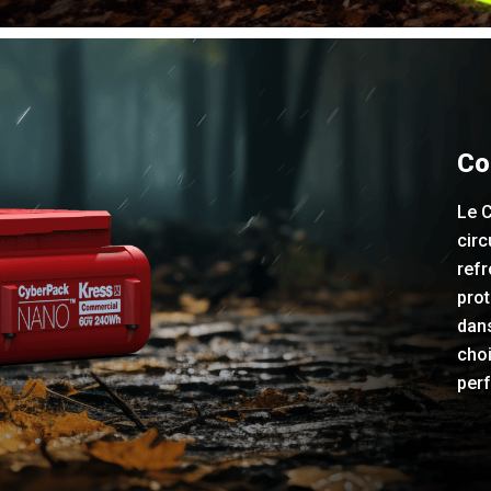
Co
Le 
circ
refr
prot
dans
cho
per