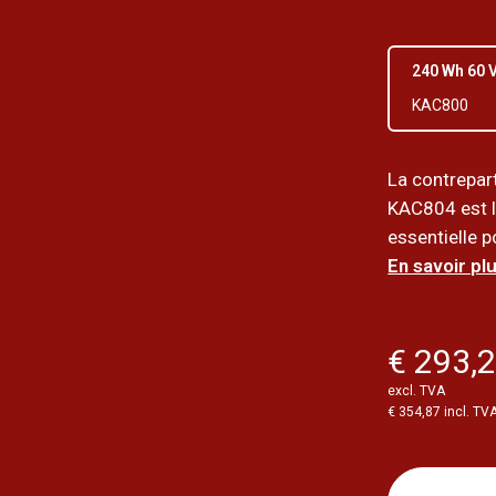
240 Wh 60 
KAC800
La contrepar
KAC804 est l
essentielle p
En savoir plu
€ 293,
excl. TVA
€ 354,87 incl. TV