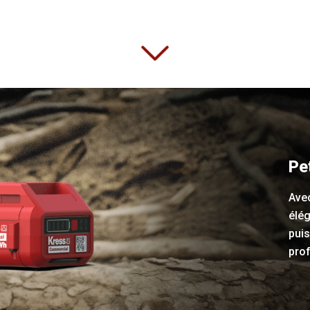
Pe
Avec
élé
puis
pro