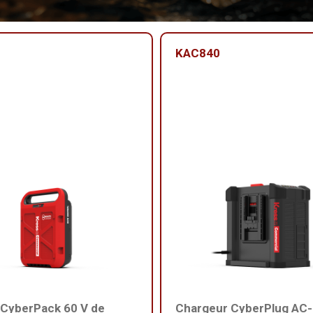
KAC840
 CyberPack 60 V de
Chargeur CyberPlug AC-