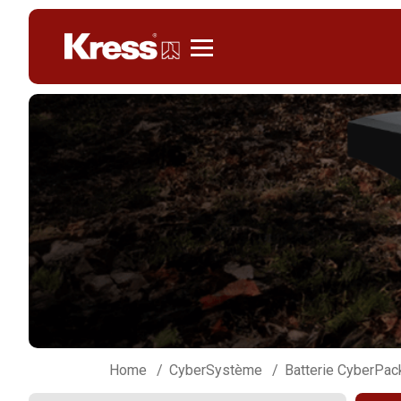
Kress
Home
CyberSystème
Batterie CyberPac