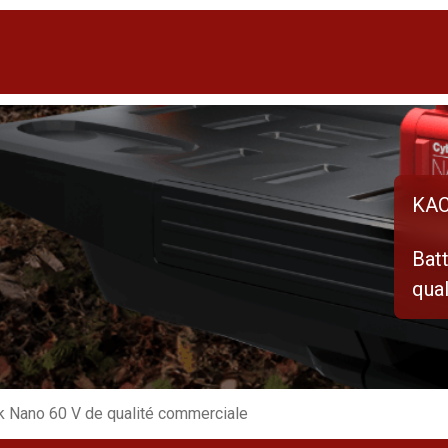
KAC
Bat
qua
k Nano 60 V de qualité commerciale