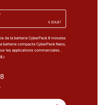
V
€ 354,87
tie de la batterie CyberPack 8 minutes
a batterie compacte CyberPack Nano,
our les applications commerciales...
s ›
28
A