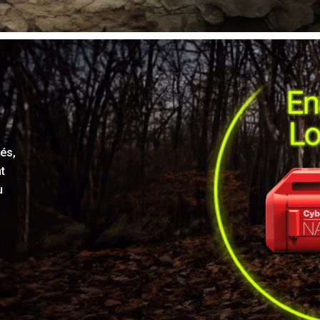
és,
t
u