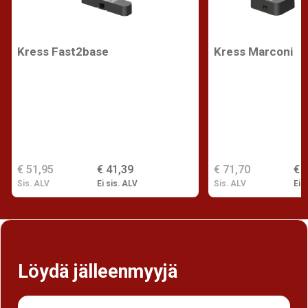
Kress Fast2base
Kress Marconi
€ 51,95
€ 41,39
€ 71,70
€ 
Sis. ALV
Ei sis. ALV
Sis. ALV
Ei s
Löydä jälleenmyyjä