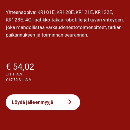
Yhteensopiva: KR101E, KR120E, KR121E, KR122E,
KR123E. 4G-laatikko takaa robotille jatkuvan yhteyden,
joka mahdollistaa varkaudenestotoimenpiteet, tarkan
paikannuksen ja toiminnan seurannan.
€ 54,02
Ei sis. ALV
€ 67,80 Sis. ALV
Löydä jälleenmyyjä