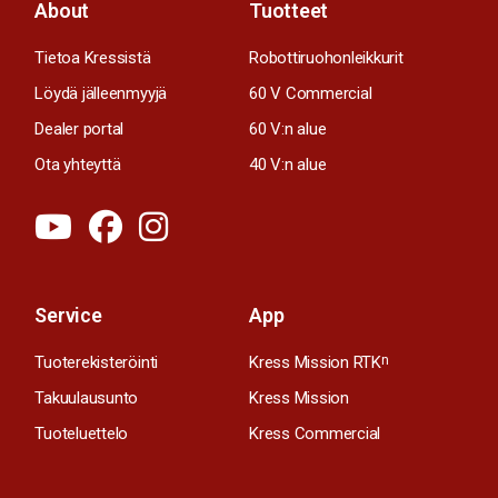
About
Tuotteet
Tietoa Kressistä
Robottiruohonleikkurit
Löydä jälleenmyyjä
60 V Commercial
Dealer portal
60 V:n alue
Ota yhteyttä
40 V:n alue
Service
App
Tuoterekisteröinti
Kress Mission RTK
n
Takuulausunto
Kress Mission
Tuoteluettelo
Kress Commercial