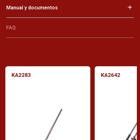
Manual y documentos
FAQ
KA2283
KA2642