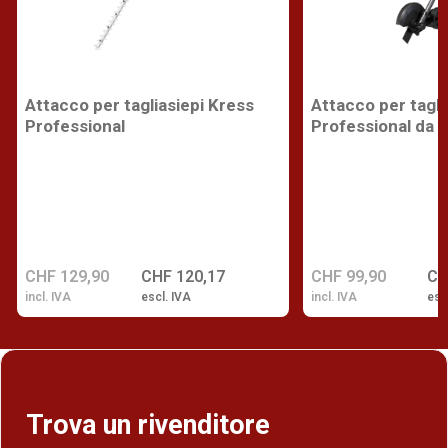
Attacco per tagliasiepi Kress
Attacco per tagli
Professional
Professional da 
CHF 129,90
CHF 120,17
CHF 99,90
CH
incl. IVA
escl. IVA
incl. IVA
esc
Trova un rivenditore