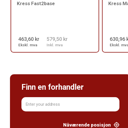
Kress Fast2base
Kress M
463,60 kr
579,50 kr
630,96 
Ekskl. mva
Inkl. mva
Ekskl. mv
Finn en forhandler
Nåværende posisjon