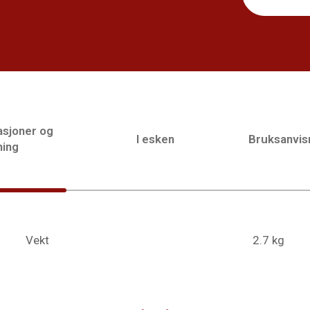
asjoner og
I esken
Bruksanvis
ning
Vekt
2.7 kg