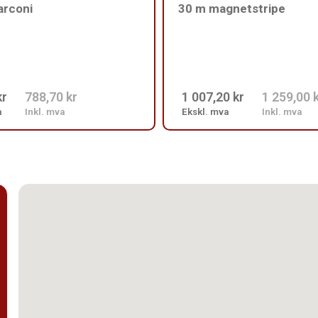
arconi
30 m magnetstripe
kr
788,70 kr
1 007,20 kr
1 259,00 
a
Inkl. mva
Ekskl. mva
Inkl. mva