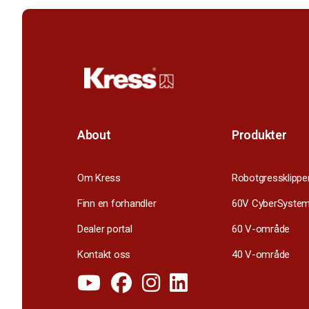
About
Produkter
Om Kress
Robotgressklippe
Finn en forhandler
60V CyberSyste
Dealer portal
60 V-område
Kontakt oss
40 V-område