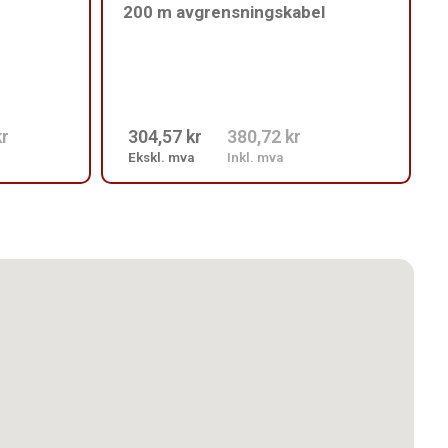
200 m avgrensningskabel
kr
304,57 kr
380,72 kr
Ekskl. mva
Inkl. mva