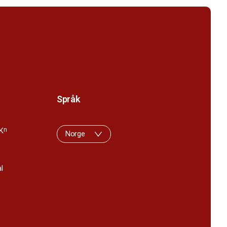
Språk
K
n
Norge
l