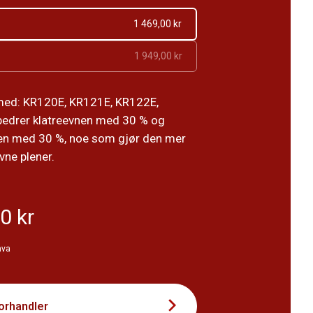
1 469,00 kr
1 949,00 kr
med: KR120E, KR121E, KR122E,
bedrer klatreevnen med 30 % og
ten med 30 %, noe som gjør den mer
vne plener.
0 kr
mva
forhandler