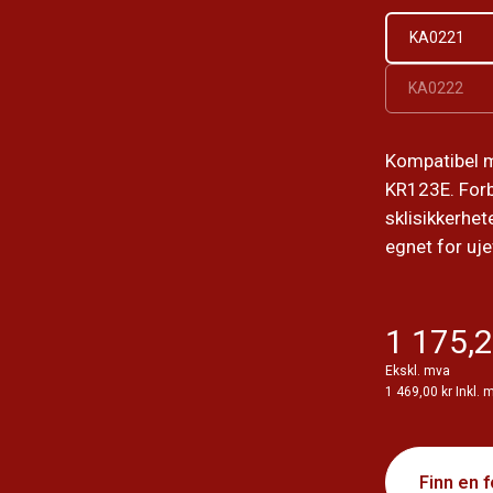
KA0221
KA0222
Kompatibel 
KR123E. For
sklisikkerhe
egnet for uje
1 175,2
Ekskl. mva
1 469,00 kr Inkl. 
Finn en 