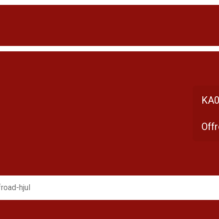
KA0
Offr
road-hjul