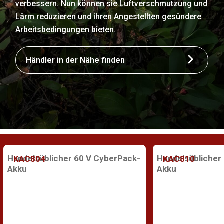
verbessern. Nun können sie Luftverschmutzung und
Lärm reduzieren und ihren Angestellten gesündere
Arbeitsbedingungen bieten.
Händler in der Nähe finden
Handelsüblicher 60 V CyberPack-
Handelsüblicher
KAC804
KAC810
Akku
Akku