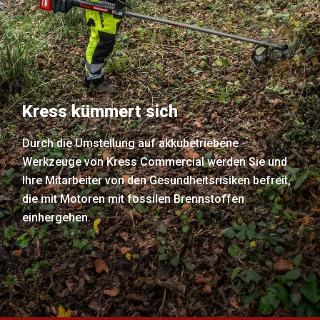
Kress kümmert sich
Durch die Umstellung auf akkubetriebene
Werkzeuge von Kress Commercial werden Sie und
Ihre Mitarbeiter von den Gesundheitsrisiken befreit,
die mit Motoren mit fossilen Brennstoffen
einhergehen.