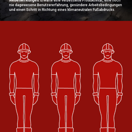
Nebenwirkungen
: Erwarte eine verbesserte Produktivität, eine noch
nie dagewesene Benutzererfahrung, gesündere Arbeitsbedingungen
und einen Schritt in Richtung eines klimaneutralen Fußabdrucks.