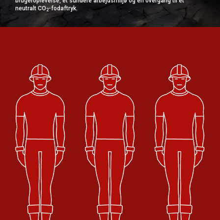
brugeroplevelse, et sundere arbejdsmiljø og en overgang til et
neutralt CO
-fodaftryk.
2