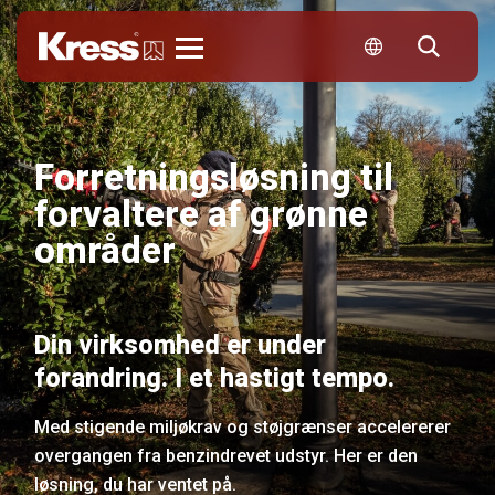
Kress
Forretningsløsning til
forvaltere af grønne
områder
Din virksomhed er under
forandring. I et hastigt tempo.
Med stigende miljøkrav og støjgrænser accelererer
overgangen fra benzindrevet udstyr. Her er den
løsning, du har ventet på.