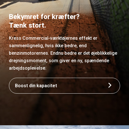
Bekymret for kræfter?
Tænk stort.
Kress Commercial-værktøjernes effekt er
sammenlignelig, hvis ikke bedre, end
benzinmotorernes. Endnu bedre er det øjeblikkelige
drejningsmoment, som giver en ny, spændende
arbejdsoplevelse.
Boost din kapacitet