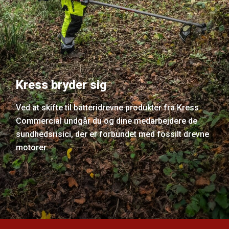
Kress bryder sig
Ved at skifte til batteridrevne produkter fra Kress
Commercial undgår du og dine medarbejdere de
sundhedsrisici, der er forbundet med fossilt drevne
motorer.