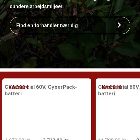
sundere arbejdsmiljøer.
Find en forhandler nær dig
Commercial 60V. CyberPack-
Commercial 60V.
KAC804
KAC810
batteri
batteri