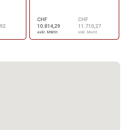
CHF
CHF
,92
10.814,29
11.710,27
exkl. MWSt
inkl. MwSt