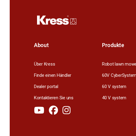
About
Produkte
Über Kress
Robot lawn mow
Finde einen Händler
60V CyberSyste
Dealer portal
60 V system
Kontaktieren Sie uns
40 V system