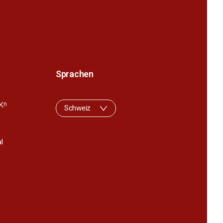
Sprachen
K
n
Schweiz
l