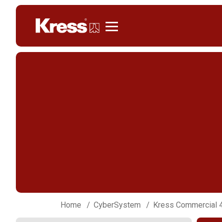
Kress
Home
CyberSystem
Kress Commercial 4