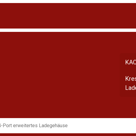
KAC
Kre
Lad
-Port erweitertes Ladegehäuse