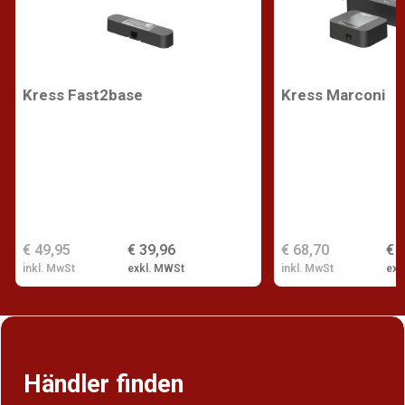
Kress Fast2base
Kress Marconi
€ 49,95
€ 39,96
€ 68,70
€ 
inkl. MwSt
exkl. MWSt
inkl. MwSt
exk
Händler finden