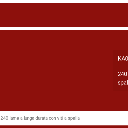
KA0
240 
spal
240 lame a lunga durata con viti a spalla