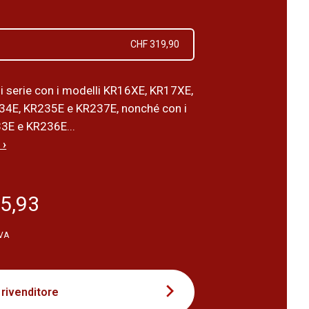
CHF 319,90
di serie con i modelli KR16XE, KR17XE,
34E, KR235E e KR237E, nonché con i
3E e KR236E...
 ›
5,93
IVA
 rivenditore