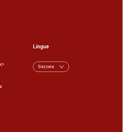
Lingue
K
n
Svizzera
l