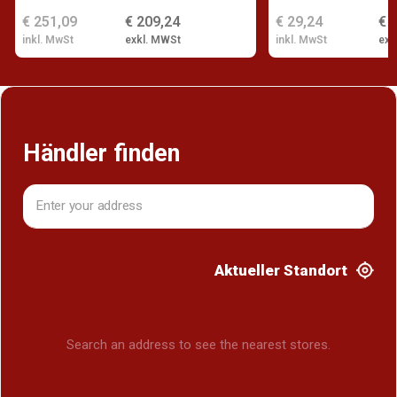
€ 251,09
€ 209,24
€ 29,24
€ 
inkl. MwSt
exkl. MWSt
inkl. MwSt
exk
Händler finden
Aktueller Standort
Search an address to see the nearest stores.