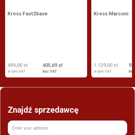
Kress Fast2base
Kress Marconi
499,00 zł
405,69 zł
1.129,00 zł
91
w tym VAT
bez VAT
w tym VAT
bez
Znajdź sprzedawcę