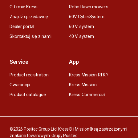
O firmie Kress
Robot lawn mowers
Znajdź sprzedawcę
60V CyberSystem
Dealer portal
60 V system
Skontaktuj się z nami
40 V system
Service
App
Product registration
Kress Mission RTK
n
Gwarancja
Kress Mission
Product catalogue
Kress Commercial
©2026 Positec Group Ltd. Kress® i Mission® są zastrzeżonymi
znakami towarowymi Grupy Positec.