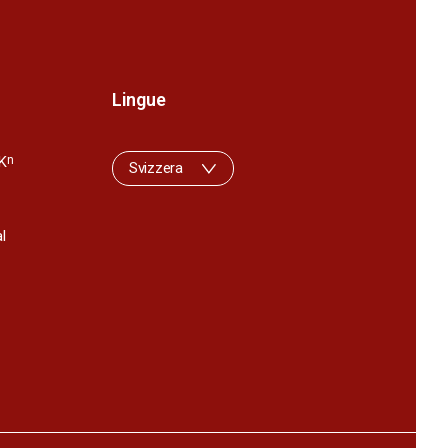
Lingue
K
n
Svizzera
l