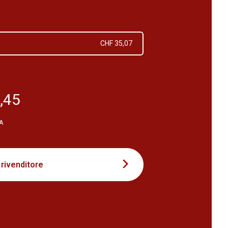
CHF 35,07
,45
VA
 rivenditore