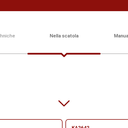
chniche
Nella scatola
Manua
KA2642