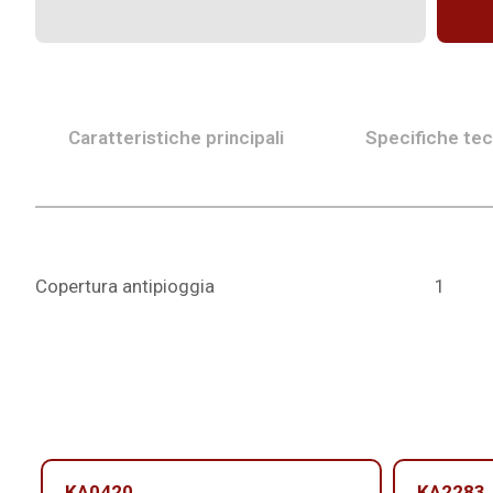
Caratteristiche principali
Specifiche te
Copertura antipioggia
1
KA0420
KA2283