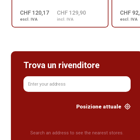
CHF 120,17
CHF 129,90
CHF 92
escl. IVA
incl. IVA
escl. IVA
Trova un rivenditore
Posizione attuale
Search an address to see the nearest stores.