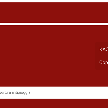
KAC
Cop
ertura antipioggia