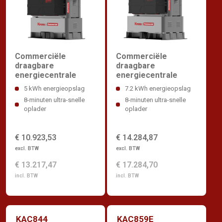
Commerciële
Commerciële
draagbare
draagbare
energiecentrale
energiecentrale
5 kWh energieopslag
7.2 kWh energieopslag
8-minuten ultra-snelle
8-minuten ultra-snelle
oplader
oplader
€ 10.923,53
€ 14.284,87
excl. BTW
excl. BTW
€ 13.217,47
€ 17.284,70
incl. BTW
incl. BTW
KAC844
KAC859E