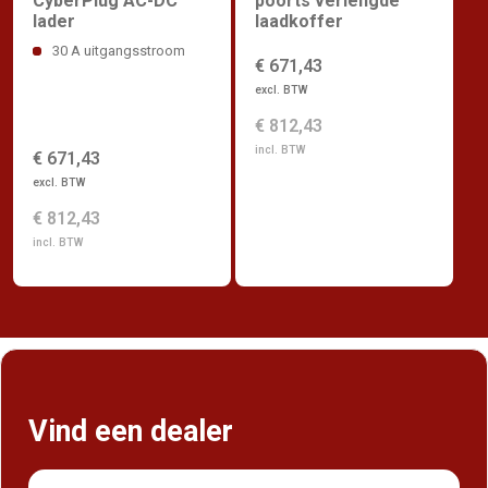
CyberPlug AC-DC
poorts verlengde
lader
laadkoffer
30 A uitgangsstroom
€ 671,43
excl. BTW
€ 812,43
incl. BTW
€ 671,43
excl. BTW
€ 812,43
incl. BTW
Vind een dealer