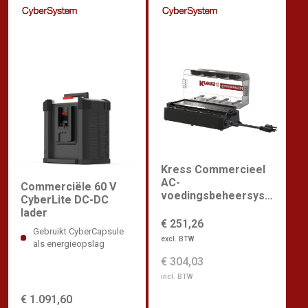
Kress Commercieel
AC-
Commerciële 60 V
voedingsbeheersyst
CyberLite DC-DC
eem
lader
€ 251,26
Gebruikt CyberCapsule
excl. BTW
als energieopslag
€ 304,03
incl. BTW
€ 1.091,60