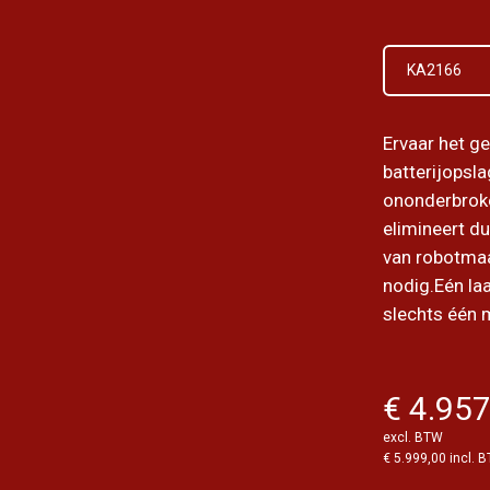
KA2166
Ervaar het g
batterijopsla
ononderbrok
elimineert d
van robotmaa
nodig.Eén la
slechts één 
€ 4.957
excl. BTW
€ 5.999,00 incl. 