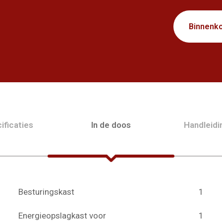
Binnenko
ificaties
In de doos
Handleid
Besturingskast
1
Energieopslagkast voor
1