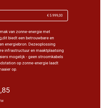
€ 5.999,00
emak van zonne-energie met
g,dit biedt een betrouwbare en
en energiebron. Dezeoplossing
ure infrastructuur en maaktplaatsing
iers mogelijk - geen stroomkabels
adstation op zonne-energie laadt
maaier op.
,85
BTW