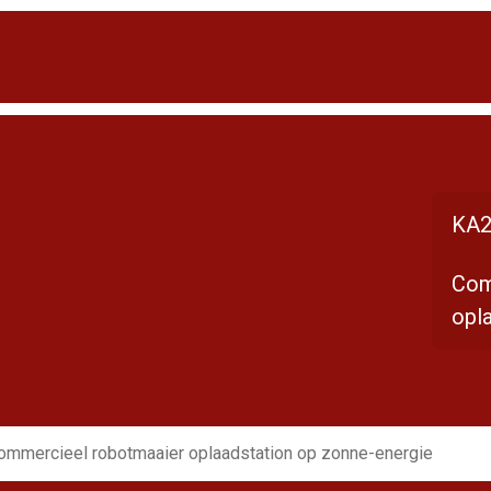
KA2
Com
opl
ommercieel robotmaaier oplaadstation op zonne-energie