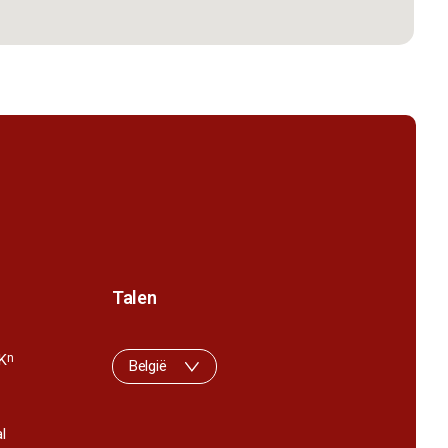
Talen
K
n
België
l