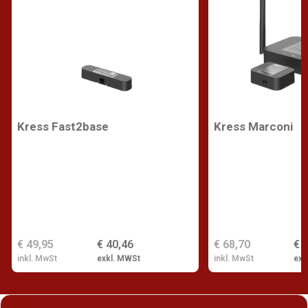
Kress Fast2base
Kress Marconi
€ 49,95
€ 40,46
€ 68,70
€ 
inkl. MwSt
exkl. MWSt
inkl. MwSt
exk