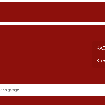
KA0
Kre
ress garage