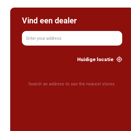
Vind een dealer
Huidige locatie
Search an address to see the nearest stores.