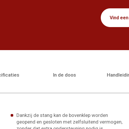
Vind een
ificaties
In de doos
Handleid
Dankzij de stang kan de bovenklep worden
geopend en gesloten met zelfsluitend vermogen,
zonder dat extra ondersteuning nodig is