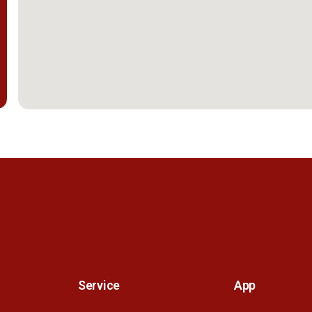
Service
App