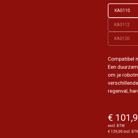
KA0110
KA0112
KA0120
Compatibel m
Een duurzame
om je robot
verschillen
regenval, ha
€ 101,
excl. BTW
€ 129,00 incl. BT