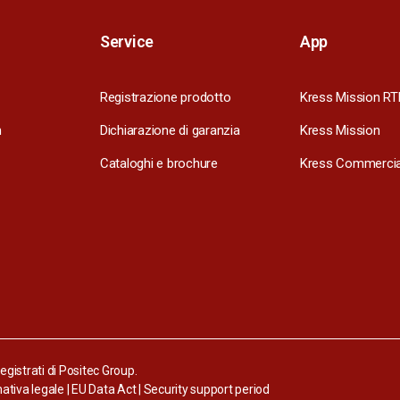
Service
App
Registrazione prodotto
Kress Mission RT
m
Dichiarazione di garanzia
Kress Mission
Cataloghi e brochure
Kress Commercia
gistrati di Positec Group.
ativa legale
|
EU Data Act
|
Security support period