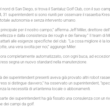
 nord di San Diego, si trova il Santaluz Golf Club, con il suo 
, 31 superintendent si sono riuniti per osservare il rasaerba Kre
 totale autonomia e senza intervento umano.
 principale per il nostro campo,” afferma Jeff Miller, direttore d
 bellezza e dalla consistenza dei rough e dei fairway.” Il team di
attarli alle esigenze specifiche del club. “La cosa migliore è la 
otte, una vera svolta per noi,” aggiunge Miller.
è ora completamente automatizzato, con ogni buca, ad eccezione
Kress segna un nuovo standard nella manutenzione.
à dei superintendent presenti aveva già provato altri robot rasae
ress si distingue davvero,” ha osservato un superintendent, “spec
senza la necessità di un’antenna locale o abbonamenti.
arte dei superintendent ha già fissato una consulenza con un rive
e dei campi da golf.