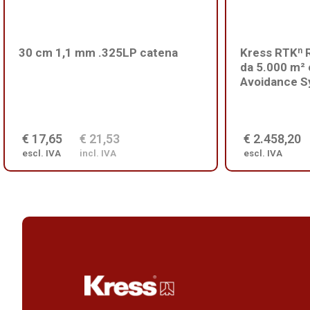
30 cm 1,1 mm .325LP catena
Kress RTKⁿ 
da 5.000 m²
Avoidance S
€ 17,65
€ 21,53
€ 2.458,20
escl. IVA
incl. IVA
escl. IVA