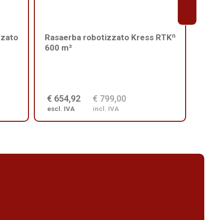
zzato
Rasaerba robotizzato Kress RTKⁿ
Kres
600 m²
da 6
Avoi
€ 654,92
€ 799,00
€ 7
escl. IVA
incl. IVA
escl.