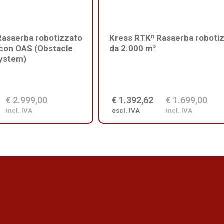
Rasaerba robotizzato
Kress RTKⁿ Rasaerba roboti
 con OAS (Obstacle
da 2.000 m²
ystem)
€ 2.999,00
€ 1.392,62
€ 1.699,00
incl. IVA
escl. IVA
incl. IVA