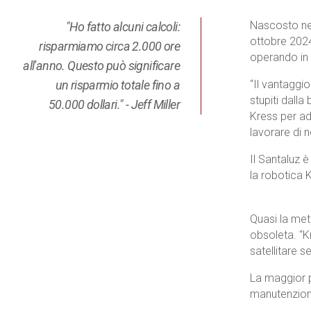
Nascosto nel
"Ho fatto alcuni calcoli:
ottobre 2024
risparmiamo circa 2.000 ore
operando in
all'anno. Questo può significare
un risparmio totale fino a
“Il vantaggio
stupiti dalla
50.000 dollari." - Jeff Miller
Kress per ad
lavorare di n
Il Santaluz 
la robotica 
Quasi la met
obsoleta. “K
satellitare 
La maggior p
manutenzion