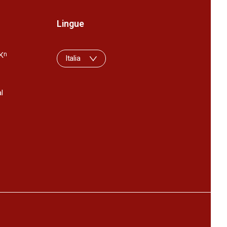
Lingue
K
n
Italia
l