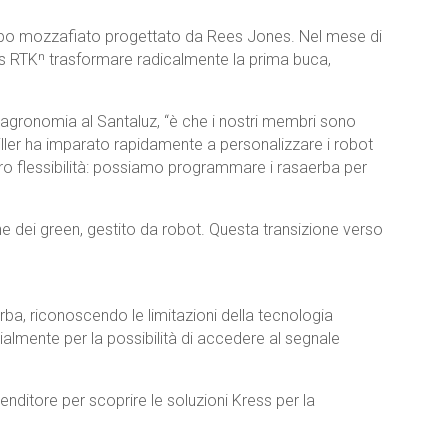
campo mozzafiato progettato da Rees Jones. Nel mese di
ss RTKⁿ
trasformare radicalmente la prima buca,
ell’agronomia al Santaluz, “è che i nostri membri sono
 Miller ha imparato rapidamente a personalizzare i robot
loro flessibilità: possiamo programmare i rasaerba per
 dei green, gestito da robot.
Questa transizione verso
rba, riconoscendo le limitazioni della tecnologia
ialmente per la possibilità di accedere al segnale
nditore per scoprire le soluzioni Kress per la