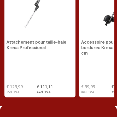
Attachement pour taille-haie
Accessoire pour
Kress Professional
bordures Kress P
cm
€ 129,99
€ 111,11
€ 99,99
€ 
incl. TVA
excl. TVA
incl. TVA
exc