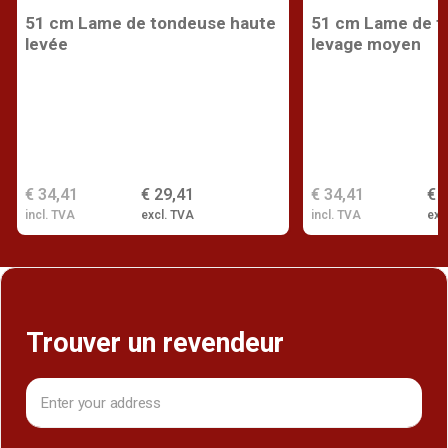
51 cm Lame de tondeuse haute
51 cm Lame de t
levée
levage moyen
€ 34,41
€ 29,41
€ 34,41
€ 
incl. TVA
excl. TVA
incl. TVA
exc
Trouver un revendeur