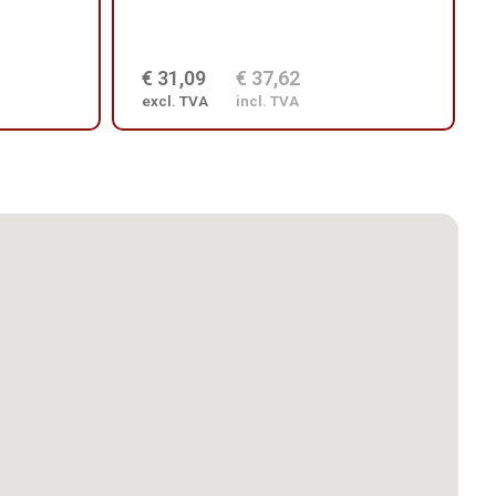
€ 31,09
€ 37,62
excl. TVA
incl. TVA