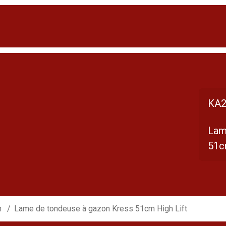
KA2
Lam
51c
n
Lame de tondeuse à gazon Kress 51cm High Lift