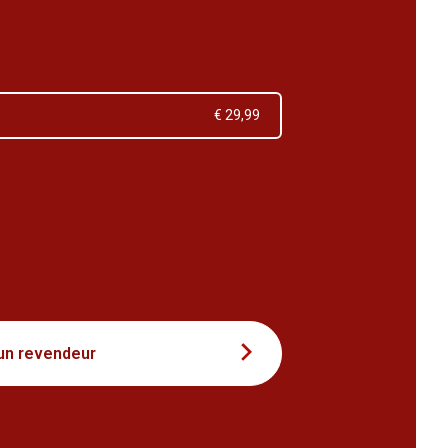
€ 29,99
9
un revendeur