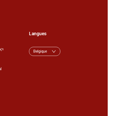
Langues
K
n
Belgique
l