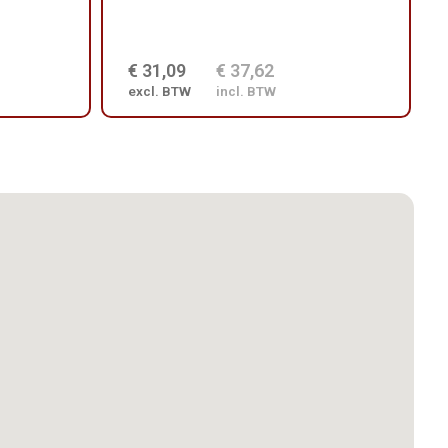
€ 31,09
€ 37,62
excl. BTW
incl. BTW