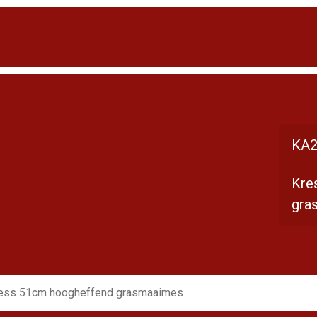
KA2
Kre
gra
ess 51cm hoogheffend grasmaaimes