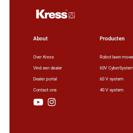
About
Producten
Over Kress
Robot lawn mow
Vind een dealer
60V CyberSyste
Dealer portal
60 V system
Contact ons
40 V system