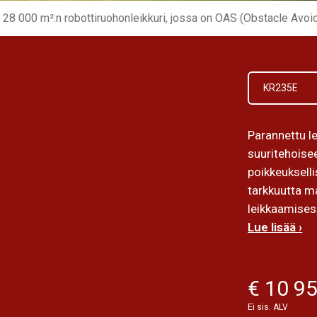
28 000 m²:n robottiruohonleikkuri, jossa on OAS (Obstacle Avoi
KR235E
Parannettu l
suuritehoise
poikkeukselli
tarkkuutta m
leikkaamises
Lue lisää ›
€ 10 9
Ei sis. ALV