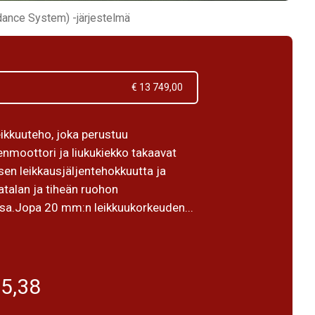
dance System) -järjestelmä
€ 13 749,00
eikkuuteho, joka perustuu
enmoottori ja liukukiekko takaavat
sen leikkausjäljentehokkuutta ja
atalan ja tiheän ruohon
sa.Jopa 20 mm:n leikkuukorkeuden...
55,38