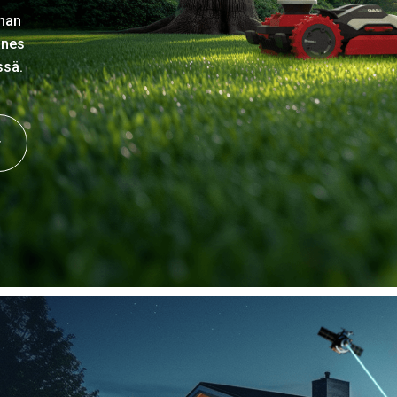
nnan
nnes
ssä.