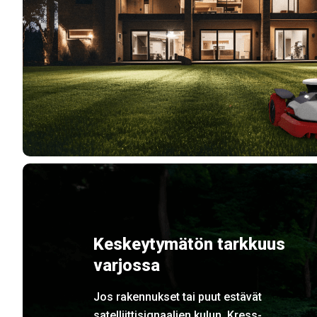
Keskeytymätön tarkkuus
varjossa
Jos rakennukset tai puut estävät
satelliittisignaalien kulun, Kress-