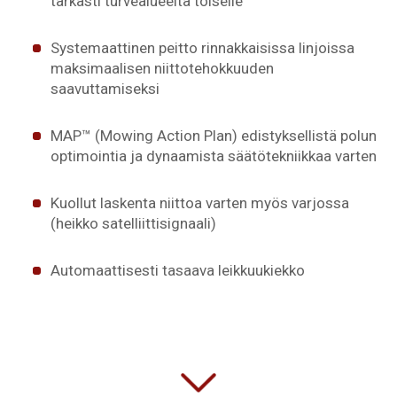
tarkasti turvealueelta toiselle
Systemaattinen peitto rinnakkaisissa linjoissa
maksimaalisen niittotehokkuuden
saavuttamiseksi
MAP™ (Mowing Action Plan) edistyksellistä polun
optimointia ja dynaamista säätötekniikkaa varten
Kuollut laskenta niittoa varten myös varjossa
(heikko satelliittisignaali)
Automaattisesti tasaava leikkuukiekko