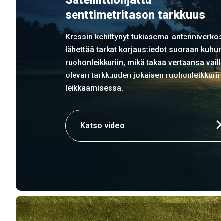
Satelliittiohjattu
senttimetritason tarkkuus
Kressin kehittynyt tukiasema-antenniverko
lähettää tarkat korjaustiedot suoraan kuhu
ruohonleikkuriin, mikä takaa vertaansa vail
olevan tarkkuuden jokaisen ruohonleikkuri
leikkaamisessa.
Katso video