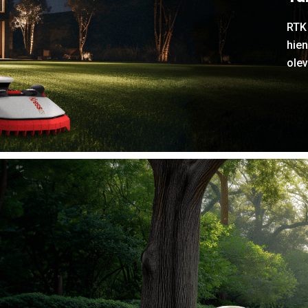
RTK
hien
olev