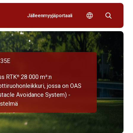
Jälleenmyyjäportaali
35E
ss RTKⁿ 28 000 m²:n
ttiruohonleikkuri, jossa on OAS
stacle Avoidance System) -
estelmä