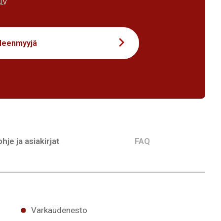
ALV
lleenmyyjä
hje ja asiakirjat
FAQ
Varkaudenesto