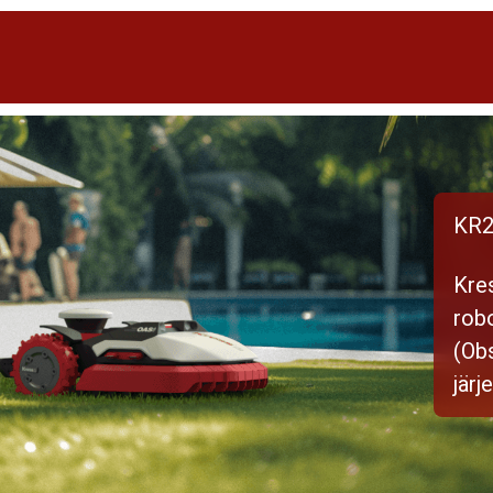
KR2
Kre
robo
(Ob
järj