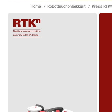
Home
Robottiruohonleikkurit
Kress RTKⁿ 