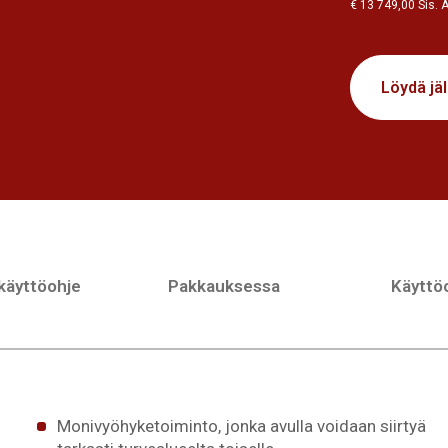
€ 13 749,00 Sis. 
Löydä jä
 käyttöohje
Pakkauksessa
Käyttöo
Monivyöhyketoiminto, jonka avulla voidaan siirtyä