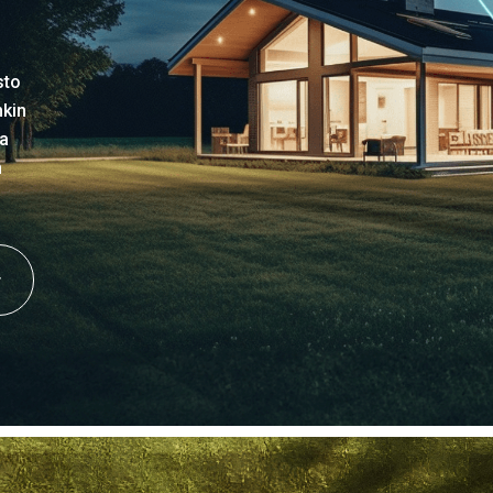
sto
nkin
la
n