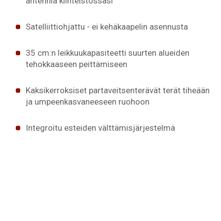
antennia kiinteistössäsi
Satelliittiohjattu - ei kehäkaapelin asennusta
35 cm:n leikkuukapasiteetti suurten alueiden
tehokkaaseen peittämiseen
Kaksikerroksiset partaveitsenterävät terät tiheään
ja umpeenkasvaneeseen ruohoon
Integroitu esteiden välttämisjärjestelmä