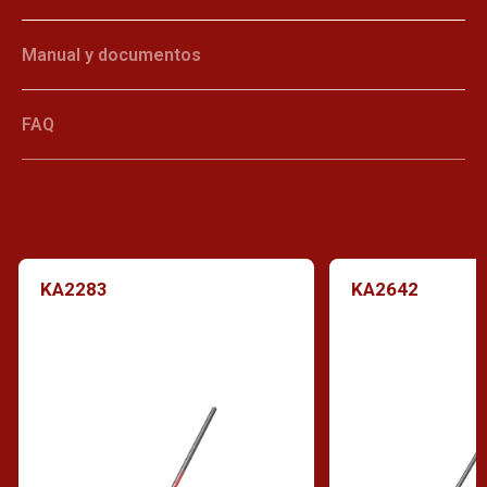
Manual y documentos
FAQ
KA2283
KA2642