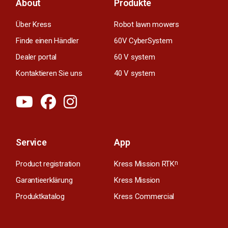
About
Produkte
Über Kress
Robot lawn mowers
Finde einen Händler
60V CyberSystem
Dealer portal
60 V system
Kontaktieren Sie uns
40 V system
Service
App
Product registration
Kress Mission RTK
n
Garantieerklärung
Kress Mission
Produktkatalog
Kress Commercial