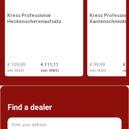
Kress Professional
Kress Profession
Heckenscherenaufsatz
Kantenschneider
€ 129,99
€ 111,11
€ 99,99
€ 
inkl. MwSt
exkl. MWSt
inkl. MwSt
exk
Find a dealer