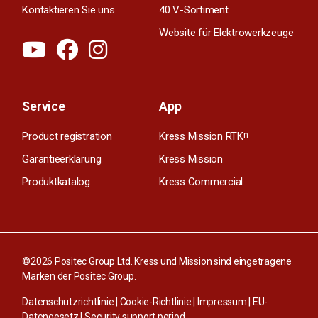
Kontaktieren Sie uns
40 V-Sortiment
Website für Elektrowerkzeuge
Service
App
Product registration
Kress Mission RTK
n
Garantieerklärung
Kress Mission
Produktkatalog
Kress Commercial
©2026 Positec Group Ltd. Kress und Mission sind eingetragene
Marken der Positec Group.
Datenschutzrichtlinie
|
Cookie-Richtlinie
|
Impressum
|
EU-
Datengesetz
|
Security support period