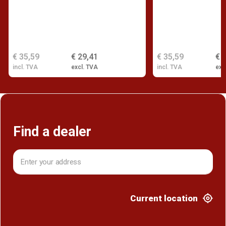
€ 35,59
€ 29,41
€ 35,59
€ 
incl. TVA
excl. TVA
incl. TVA
exc
Find a dealer
Current location