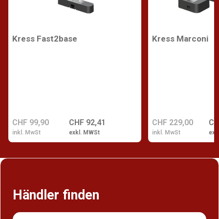
Kress Fast2base
Kress Marconi
CHF 99,90
CHF 92,41
CHF 229,00
CH
inkl. MwSt
exkl. MWSt
inkl. MwSt
exk
Händler finden