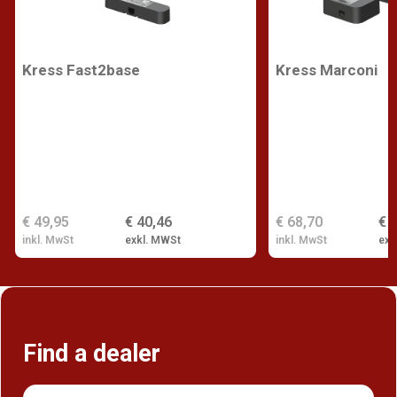
Kress Fast2base
Kress Marconi
€ 49,95
€ 40,46
€ 68,70
€ 
inkl. MwSt
exkl. MWSt
inkl. MwSt
exk
Find a dealer