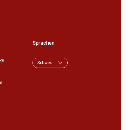
Sprachen
K
n
Schweiz
l