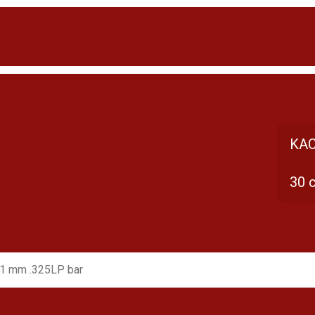
KAC
30 
,1 mm .325LP bar