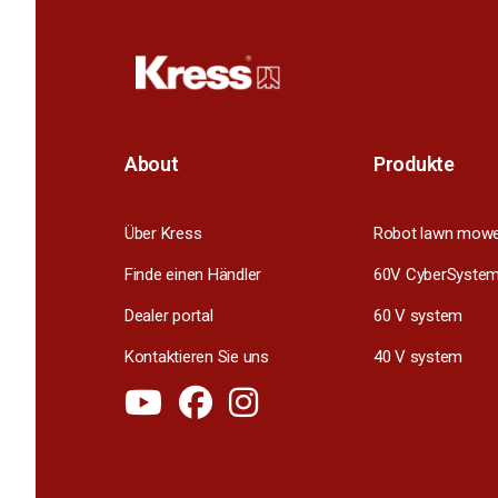
About
Produkte
Über Kress
Robot lawn mow
Finde einen Händler
60V CyberSyste
Dealer portal
60 V system
Kontaktieren Sie uns
40 V system